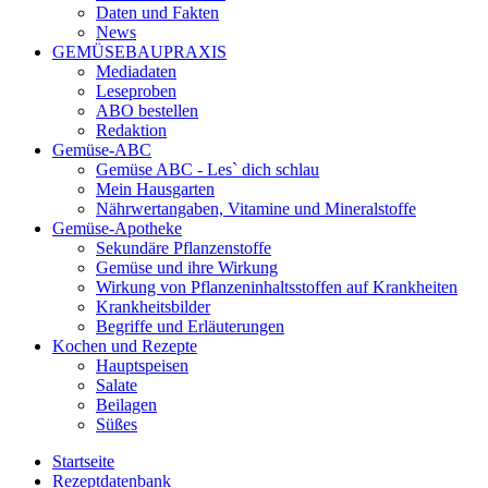
Daten und Fakten
News
GEMÜSEBAUPRAXIS
Mediadaten
Leseproben
ABO bestellen
Redaktion
Gemüse-ABC
Gemüse ABC - Les` dich schlau
Mein Hausgarten
Nährwertangaben, Vitamine und Mineralstoffe
Gemüse-Apotheke
Sekundäre Pflanzenstoffe
Gemüse und ihre Wirkung
Wirkung von Pflanzeninhaltsstoffen auf Krankheiten
Krankheitsbilder
Begriffe und Erläuterungen
Kochen und Rezepte
Hauptspeisen
Salate
Beilagen
Süßes
Startseite
Rezeptdatenbank
Sie sind hier