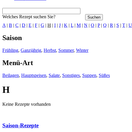
Welches Rezept suchen Sie?
A
|
B
|
C
|
D
|
E
|
F
|
G
|
H
|
I
|
J
|
K
|
L
|
M
|
N
|
O
|
P
|
Q
|
R
|
S
|
T
|
U
Saison
Frühling
,
Ganzjährig
,
Herbst
,
Sommer
,
Winter
Menü-Art
Beilagen
,
Hauptspeisen
,
Salate
,
Sonstiges
,
Suppen
,
Süßes
H
Keine Rezepte vorhanden
Saison-Rezepte