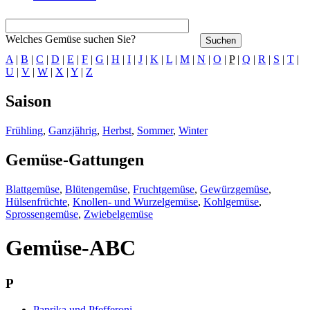
Welches Gemüse suchen Sie?
A
|
B
|
C
|
D
|
E
|
F
|
G
|
H
|
I
|
J
|
K
|
L
|
M
|
N
|
O
|
P
|
Q
|
R
|
S
|
T
|
U
|
V
|
W
|
X
|
Y
|
Z
Saison
Frühling
,
Ganzjährig
,
Herbst
,
Sommer
,
Winter
Gemüse-Gattungen
Blattgemüse
,
Blütengemüse
,
Fruchtgemüse
,
Gewürzgemüse
,
Hülsenfrüchte
,
Knollen- und Wurzelgemüse
,
Kohlgemüse
,
Sprossengemüse
,
Zwiebelgemüse
Gemüse-ABC
P
Paprika und Pfefferoni