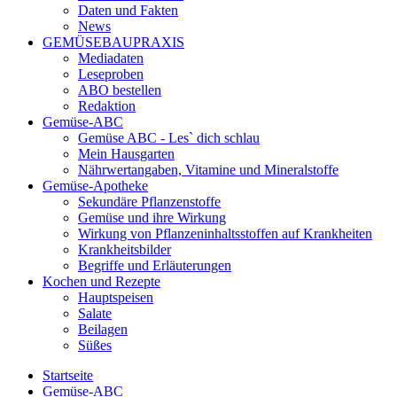
Daten und Fakten
News
GEMÜSEBAUPRAXIS
Mediadaten
Leseproben
ABO bestellen
Redaktion
Gemüse-ABC
Gemüse ABC - Les` dich schlau
Mein Hausgarten
Nährwertangaben, Vitamine und Mineralstoffe
Gemüse-Apotheke
Sekundäre Pflanzenstoffe
Gemüse und ihre Wirkung
Wirkung von Pflanzeninhaltsstoffen auf Krankheiten
Krankheitsbilder
Begriffe und Erläuterungen
Kochen und Rezepte
Hauptspeisen
Salate
Beilagen
Süßes
Startseite
Gemüse-ABC
Sie sind hier