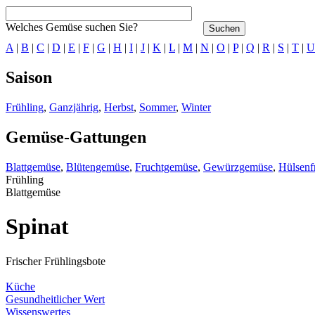
Welches Gemüse suchen Sie?
A
|
B
|
C
|
D
|
E
|
F
|
G
|
H
|
I
|
J
|
K
|
L
|
M
|
N
|
O
|
P
|
Q
|
R
|
S
|
T
|
U
Saison
Frühling
,
Ganzjährig
,
Herbst
,
Sommer
,
Winter
Gemüse-Gattungen
Blattgemüse
,
Blütengemüse
,
Fruchtgemüse
,
Gewürzgemüse
,
Hülsenf
Frühling
Blattgemüse
Spinat
Frischer Frühlingsbote
Küche
Gesundheitlicher Wert
Wissenswertes