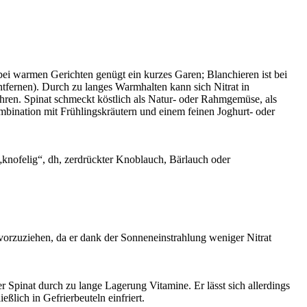
 bei warmen Gerichten genügt ein kurzes Garen; Blanchieren ist bei
entfernen). Durch zu langes Warmhalten kann sich Nitrat in
ren. Spinat schmeckt köstlich als Natur- oder Rahmgemüse, als
ombination mit Frühlingskräutern und einem feinen Joghurt- oder
„knofelig“, dh, zerdrückter Knoblauch, Bärlauch oder
e vorzuziehen, da er dank der Sonneneinstrahlung weniger Nitrat
er Spinat durch zu lange Lagerung Vitamine. Er lässt sich allerdings
ßlich in Gefrierbeuteln einfriert.