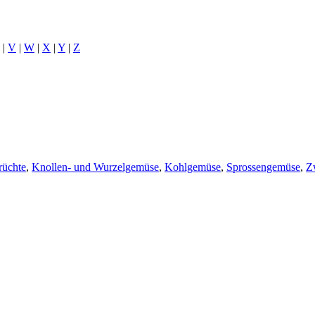
|
V
|
W
|
X
|
Y
|
Z
rüchte
,
Knollen- und Wurzelgemüse
,
Kohlgemüse
,
Sprossengemüse
,
Z