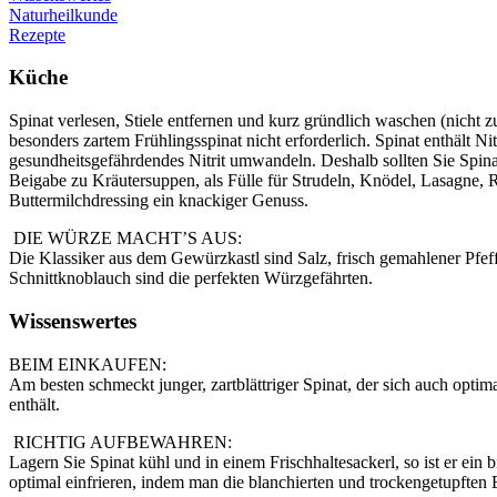
Naturheilkunde
Rezepte
Küche
Spinat verlesen, Stiele entfernen und kurz gründlich waschen (nicht 
besonders zartem Frühlingsspinat nicht erforderlich. Spinat enthält N
gesundheitsgefährdendes Nitrit umwandeln. Deshalb sollten Sie Spi
Beigabe zu Kräutersuppen, als Fülle für Strudeln, Knödel, Lasagne, R
Buttermilchdressing ein knackiger Genuss.
DIE WÜRZE MACHT’S AUS:
Die Klassiker aus dem Gewürzkastl sind Salz, frisch gemahlener Pfef
Schnittknoblauch sind die perfekten Würzgefährten.
Wissenswertes
BEIM EINKAUFEN:
Am besten schmeckt junger, zartblättriger Spinat, der sich auch optim
enthält.
RICHTIG AUFBEWAHREN:
Lagern Sie Spinat kühl und in einem Frischhaltesackerl, so ist er ein 
optimal einfrieren, indem man die blanchierten und trockengetupften Bl