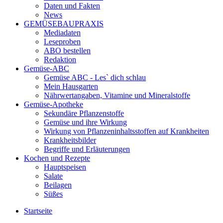
Daten und Fakten
News
GEMÜSEBAUPRAXIS
Mediadaten
Leseproben
ABO bestellen
Redaktion
Gemüse-ABC
Gemüse ABC - Les` dich schlau
Mein Hausgarten
Nährwertangaben, Vitamine und Mineralstoffe
Gemüse-Apotheke
Sekundäre Pflanzenstoffe
Gemüse und ihre Wirkung
Wirkung von Pflanzeninhaltsstoffen auf Krankheiten
Krankheitsbilder
Begriffe und Erläuterungen
Kochen und Rezepte
Hauptspeisen
Salate
Beilagen
Süßes
Startseite
Sie sind hier