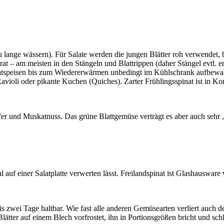
zu lange wässern). Für Salate werden die jungen Blätter roh verwendet,
itrat – am meisten in den Stängeln und Blattrippen (daher Stängel evtl. 
natspeisen bis zum Wiedererwärmen unbedingt im Kühlschrank aufbewah
avioli oder pikante Kuchen (Quiches). Zarter Frühlingsspinat ist in K
fer und Muskatnuss. Das grüne Blattgemüse verträgt es aber auch sehr 
al auf einer Salatplatte verwerten lässt. Freilandspinat ist Glashauswar
bis zwei Tage haltbar. Wie fast alle anderen Gemüsearten verliert auch d
ätter auf einem Blech vorfrostet, ihn in Portionsgrößen bricht und schlie